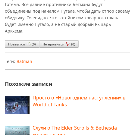
Готема. Все давние противники Бетмана будут
объединены под началом Пугала, чтобы дать отпор своему
обидчику. Очевидно, что затейником коварного плана
будет именно Пугало, а не старый добрый Рыцарь
Аркхема.
Нравится
(
0
)
Не нравится
(
0
)
Теги:
Batman
Похожие записи
Просто о «Новогоднем наступлении» в
World of Tanks
Слухи о The Elder Scrolls 6: Bethesda
хранит секрет