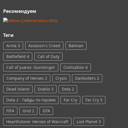
Рекомендуем
Теги
Arma 3
Assassin's Creed
Batman
Battlefield 4
Call of Duty
Call of Juarez: Gunslinger
Civilization 6
Company of Heroes 2
Crysis
Darksiders 2
Dead Island
Diablo 3
Dota 2
Dota 2 - Гайды по героям
Far Cry
Far Cry 3
FIFA
Grid 2
GTA
Hearthstone: Heroes of Warcraft
Lost Planet 3