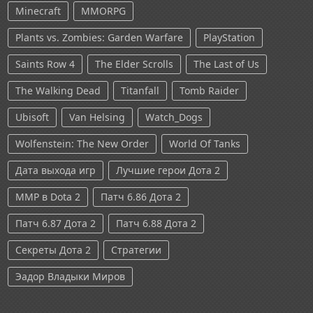
Minecraft
MMORPG
Plants vs. Zombies: Garden Warfare
PlayStation
Saints Row 4
The Elder Scrolls
The Last of Us
The Walking Dead
Titanfall
Tomb Raider
Ubisoft
Van Helsing
Watch_Dogs
Wolfenstein: The New Order
World Of Tanks
Дата выхода игр
Лучшие герои Дота 2
ММР в Dota 2
Патч 6.86 Дота 2
Патч 6.87 Дота 2
Патч 6.88 Дота 2
Секреты Дота 2
Стратегии
Эадор Владыки Миров