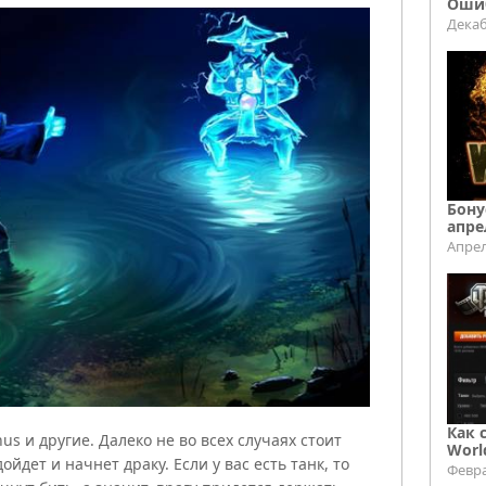
Ошиб
Декаб
Бону
апре
Апрел
Как 
us и другие. Далеко не во всех случаях стоит
Worl
йдет и начнет драку. Если у вас есть танк, то
Февра