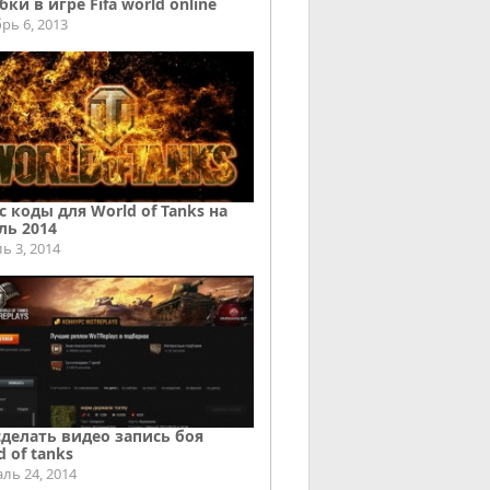
ки в игре Fifa world online
рь 6, 2013
с коды для World of Tanks на
ль 2014
ь 3, 2014
сделать видео запись боя
d of tanks
ль 24, 2014