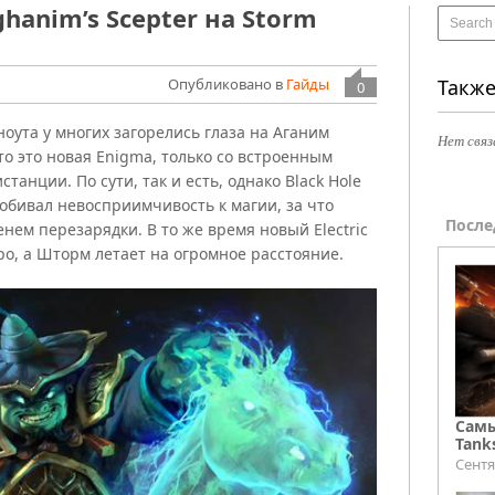
hanim’s Scepter на Storm
Опубликовано в
Гайды
Также
0
оута у многих загорелись глаза на Аганим
Нет связ
что это новая Enigma, только со встроенным
анции. По сути, так и есть, однако Black Hole
робивал невосприимчивость к магии, за что
После
нем перезарядки. В то же время новый Electric
ро, а Шторм летает на огромное расстояние.
Самы
Tank
Сентя