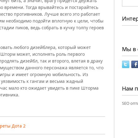
чнут бить, а значит, врагу придется держать
о времени. Тогда врывайтесь и постарайтесь
ество противников. Лучше всего это работает
Инте
 им необходимо подойти вплотную к цели, чтобы
стадии пиков, ведь собрать в кучку толпу героев
овать любого дизейблера, который может
Мы в 
м Шторм может, исполнять роль первого
родлять дизейбл, так и второго, влетая в драку
муществом данного персонажа является то, что
 игры и имеет огромную мобильность. Из
уязвимость к гангам и весьма жадный
Нам 
йчас мало кто ожидает увидеть в пике Шторма
отивника.
SEO опт
реты Дота 2