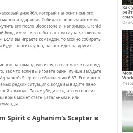
Как 
рейт
массовый дизейбл, который наносит немного
само
я манна и здоровье. Собирать первым айтемом
Октяб
купить его после Bloodstone и, например, Orchid
кой билд имеет место быть в том случае, если вам
 Если вы играете командой, то можно собирать
 будет вносить урон, расчет идет на других
менно на командную игру, в соло-матче вы вряд
го. Так что если вы играете один, лучше забудьте
Можн
и Aghanim’s Scepter в обновлении 6.87. Его можно
Worl
Февра
 самых редких ситуациях, когда вы видите явно
шей команде. Также убедитесь, что он вносит
Ваш врыв может стать фатальным и или
 команды.
 Spirit с Aghanim’s Scepter в