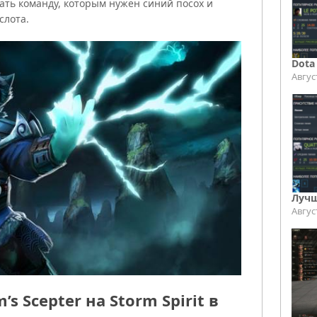
рать команду, которым нужен синий посох и
слота.
Dota
Авгус
Лучш
Авгус
s Scepter на Storm Spirit в