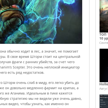
ТОП 
10 у
Сентя
она обычно ходит в лес, а значит, не помогает
гры. В свое время Шторм стоит на центральной
олучая фраги с ранних убийств, за счет чего
anim’s Scepter. Это очень неплохой инициатор
него есть ряд недостатков.
о Шторм очень слаб в миду, его легко убить до
Holl
 же он довольно медленно фармит на крипах, а
Авгус
го же Аганима. Идеальным в пике кажется
обную стратегию мы не видели уже очень давно,
ных видео, чтобы узнать, как именно он