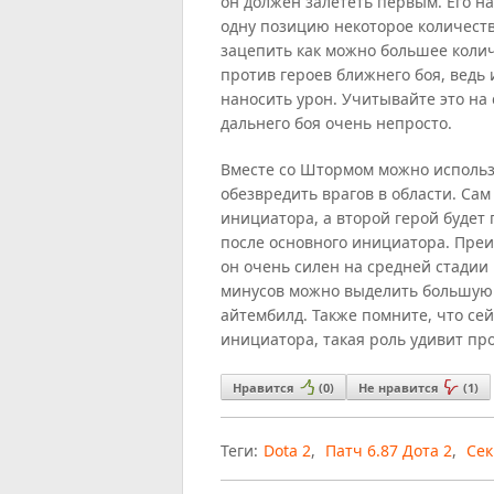
он должен залететь первым. Его на
одну позицию некоторое количеств
зацепить как можно большее колич
против героев ближнего боя, ведь
наносить урон. Учитывайте это на 
дальнего боя очень непросто.
Вместе со Штормом можно использ
обезвредить врагов в области. Са
инициатора, а второй герой будет п
после основного инициатора. Преи
он очень силен на средней стадии
минусов можно выделить большую 
айтембилд. Также помните, что се
инициатора, такая роль удивит пр
Нравится
(
0
)
Не нравится
(
1
)
Теги:
Dota 2
,
Патч 6.87 Дота 2
,
Сек