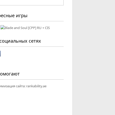
ресные игры
социальных сетях
помогают
имизация сайта:
rankability.ae