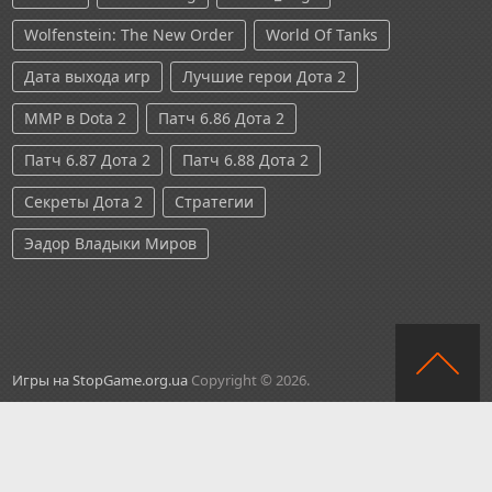
Wolfenstein: The New Order
World Of Tanks
Дата выхода игр
Лучшие герои Дота 2
ММР в Dota 2
Патч 6.86 Дота 2
Патч 6.87 Дота 2
Патч 6.88 Дота 2
Секреты Дота 2
Стратегии
Эадор Владыки Миров
Игры на StopGame.org.ua
Copyright © 2026.