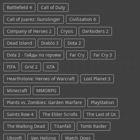
Battlefield 4
Call of Duty
Call of Juarez: Gunslinger
Civilization 6
Company of Heroes 2
Crysis
Darksiders 2
Dead Island
Diablo 3
Dota 2
Dota 2 - Гайды по героям
Far Cry
Far Cry 3
FIFA
Grid 2
GTA
Hearthstone: Heroes of Warcraft
Lost Planet 3
Minecraft
MMORPG
Plants vs. Zombies: Garden Warfare
PlayStation
Saints Row 4
The Elder Scrolls
The Last of Us
The Walking Dead
Titanfall
Tomb Raider
Ubisoft
Van Helsing
Watch_Dogs