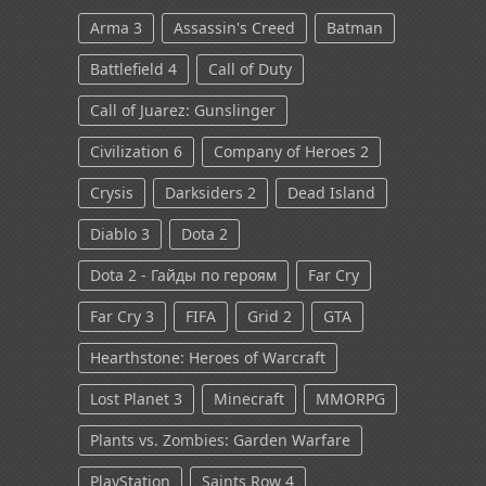
Arma 3
Assassin's Creed
Batman
Battlefield 4
Call of Duty
Call of Juarez: Gunslinger
Civilization 6
Company of Heroes 2
Crysis
Darksiders 2
Dead Island
Diablo 3
Dota 2
Dota 2 - Гайды по героям
Far Cry
Far Cry 3
FIFA
Grid 2
GTA
Hearthstone: Heroes of Warcraft
Lost Planet 3
Minecraft
MMORPG
Plants vs. Zombies: Garden Warfare
PlayStation
Saints Row 4