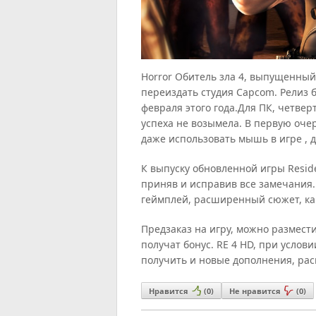
Horror Обитель зла 4, выпущенный 
переиздать
студия
Capcom. Релиз 
февраля этого года.
Для ПК, четверт
успеха не
возымела. В первую очер
даже
использовать мышь
в игре ,
К выпуску обновленной игры Reside
приняв и исправив все замечания.
геймплей, расширенный сюжет, ка
Предзаказ на игру, можно размести
получат бонус. RE 4 HD, при усло
получить и новые дополнения, ра
Нравится
(
0
)
Не нравится
(
0
)