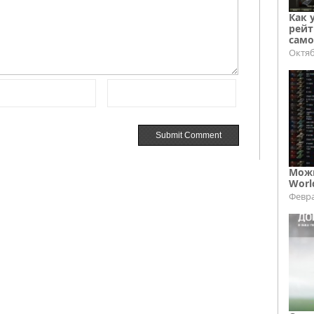
Как 
рейт
само
Октяб
Можн
Worl
Февра