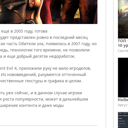
еще в 2005 году, готова
будет представлен ровно в последний месяц
ТОП 
ая часть Обители зла, появилась в 2007 году, но
10 у
едь, технологии того времени, не позволяли
Сентя
 да и еще добрый десяток недоработок.
nt Evil 4, приложили руку не мало игроделов,
 Из нововведений, разумеется отточенный
чественные текстуры и графика в целом.
ть уже сейчас, и в данном случае игроки
вии роста популярности, может в дальнейшем
Holl
Авгус
сширение контента и даже моды