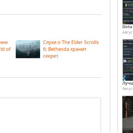
Dota
Авгус
нем
Слухи о The Elder Scrolls
ld of
6: Bethesda хранит
секрет
Лучш
Авгус