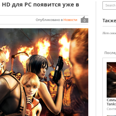
 4 HD для PC появится уже в
Опубликовано в
Новости
Также
0
Нет связ
После
Самы
Tank
Сентя