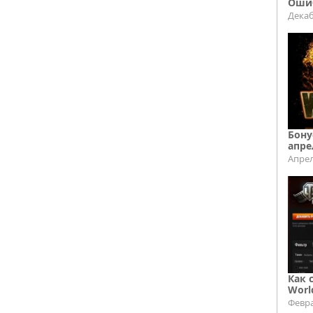
Ошиб
Декаб
Бону
апре
Апрел
Как 
Worl
Февра