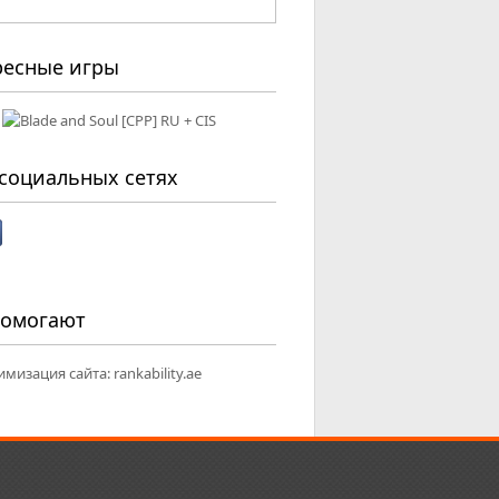
ресные игры
социальных сетях
помогают
имизация сайта:
rankability.ae