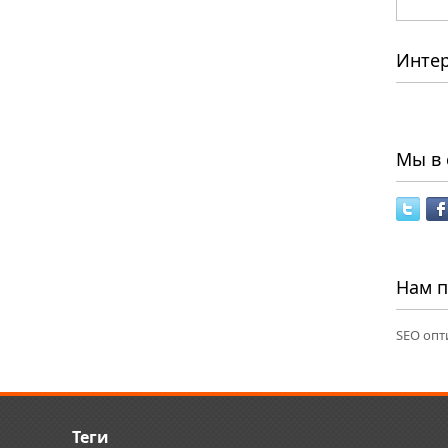
Инте
Мы в 
Нам 
SEO опт
Теги