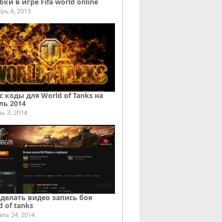
ки в игре Fifa world online
рь 6, 2013
с коды для World of Tanks на
ль 2014
ь 3, 2014
сделать видео запись боя
d of tanks
ль 24, 2014