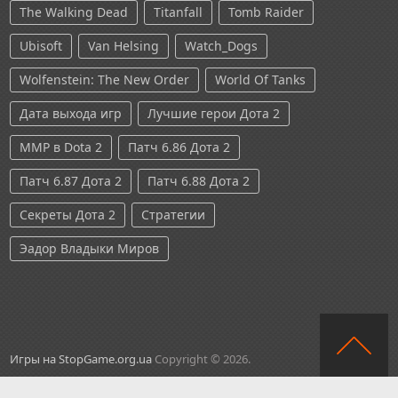
The Walking Dead
Titanfall
Tomb Raider
Ubisoft
Van Helsing
Watch_Dogs
Wolfenstein: The New Order
World Of Tanks
Дата выхода игр
Лучшие герои Дота 2
ММР в Dota 2
Патч 6.86 Дота 2
Патч 6.87 Дота 2
Патч 6.88 Дота 2
Секреты Дота 2
Стратегии
Эадор Владыки Миров
Игры на StopGame.org.ua
Copyright © 2026.