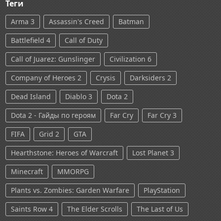
Теги
Arma 3
Assassin's Creed
Batman
Battlefield 4
Call of Duty
Call of Juarez: Gunslinger
Civilization 6
Company of Heroes 2
Crysis
Darksiders 2
Dead Island
Diablo 3
Dota 2
Dota 2 - Гайды по героям
Far Cry
Far Cry 3
FIFA
Grid 2
GTA
Hearthstone: Heroes of Warcraft
Lost Planet 3
Minecraft
MMORPG
Plants vs. Zombies: Garden Warfare
PlayStation
Saints Row 4
The Elder Scrolls
The Last of Us