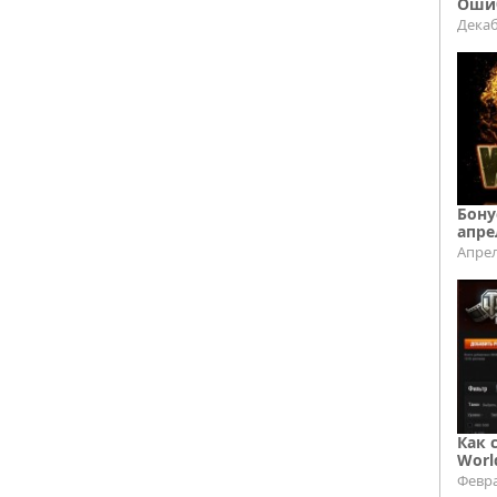
Ошиб
Декаб
Бону
апре
Апрел
Как 
Worl
Февра