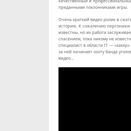
качественный и профессиональный
преданными поклонниками игры.
Очень краткий видео ролик в сжат
историю. К сожалению персонажи 
известны, но их работа заслужива
спасением, пока никому не известн
специалист в области IT — «хакер
за ней начинает охоту банда уголо
видео…