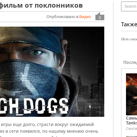
 фильм от поклонников
Опубликовано в
Видео
0
Также
Нет связ
После
Самы
Tank
 игры еще долго, страсти вокруг ожидаемой
Сентя
нях в сети появился, по нашему мнению очень