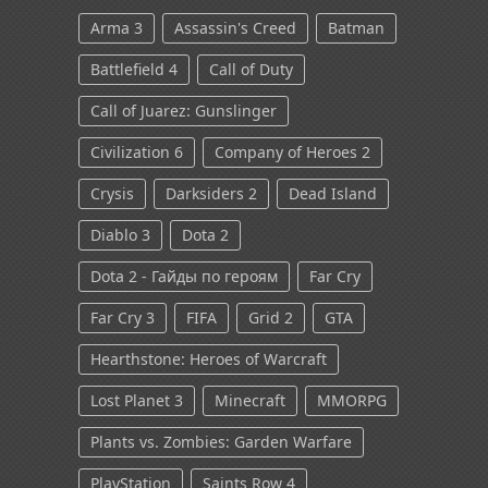
Arma 3
Assassin's Creed
Batman
Battlefield 4
Call of Duty
Call of Juarez: Gunslinger
Civilization 6
Company of Heroes 2
Crysis
Darksiders 2
Dead Island
Diablo 3
Dota 2
Dota 2 - Гайды по героям
Far Cry
Far Cry 3
FIFA
Grid 2
GTA
Hearthstone: Heroes of Warcraft
Lost Planet 3
Minecraft
MMORPG
Plants vs. Zombies: Garden Warfare
PlayStation
Saints Row 4