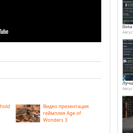
Dota
Авгус
Лучш
Авгус
hold
Видео презентация
геймплея Age of
Wonders 3