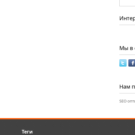
Инте
Мы в 
Нам 
SEO опт
Теги