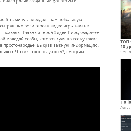
 видео ролик созданный фанатами и
ые 6-ть минут, передает нам небольшую
сыгравшие роли героев видео игры нам не
ет похвалы. Главный герой Эйден Пирс, озадачен
ой молодой особы, которая судя по всему также
ТОП 
» в простонародье. Выкрав важную информацию,
10 у
вников. Что из этого получится?, смотрим
Сентя
Holl
Авгус