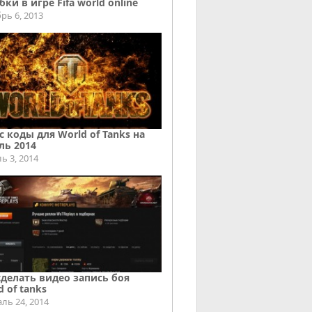
ки в игре Fifa world online
рь 6, 2013
с коды для World of Tanks на
ль 2014
ь 3, 2014
сделать видео запись боя
d of tanks
ль 24, 2014