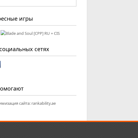
ресные игры
социальных сетях
помогают
имизация сайта:
rankability.ae