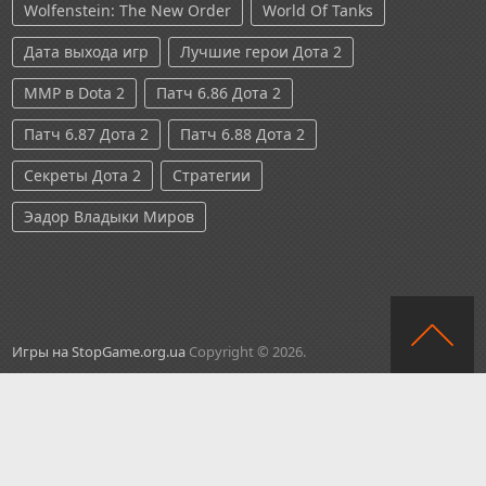
Wolfenstein: The New Order
World Of Tanks
Дата выхода игр
Лучшие герои Дота 2
ММР в Dota 2
Патч 6.86 Дота 2
Патч 6.87 Дота 2
Патч 6.88 Дота 2
Секреты Дота 2
Стратегии
Эадор Владыки Миров
Игры на StopGame.org.ua
Copyright © 2026.