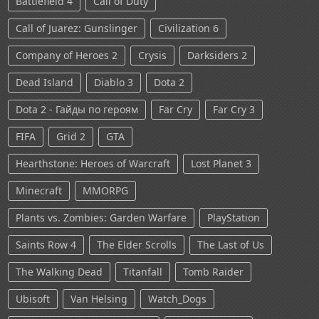
Battlefield 4
Call of Duty
Call of Juarez: Gunslinger
Civilization 6
Company of Heroes 2
Crysis
Darksiders 2
Dead Island
Diablo 3
Dota 2
Dota 2 - Гайды по героям
Far Cry
Far Cry 3
FIFA
Grid 2
GTA
Hearthstone: Heroes of Warcraft
Lost Planet 3
Minecraft
MMORPG
Plants vs. Zombies: Garden Warfare
PlayStation
Saints Row 4
The Elder Scrolls
The Last of Us
The Walking Dead
Titanfall
Tomb Raider
Ubisoft
Van Helsing
Watch_Dogs