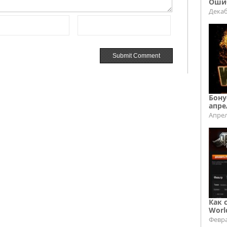
Ошиб
Декаб
Бону
апре
Апрел
Как 
Worl
Февра