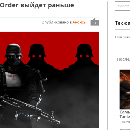
w Order выйдет раньше
Опубликовано в
Анонсы
Также
0
Нет связ
После
Самы
Tank
Сентя