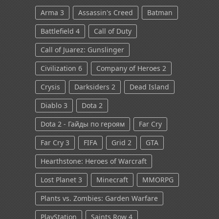
Arma 3
Assassin's Creed
Batman
Battlefield 4
Call of Duty
Call of Juarez: Gunslinger
Civilization 6
Company of Heroes 2
Crysis
Darksiders 2
Dead Island
Diablo 3
Dota 2
Dota 2 - Гайды по героям
Far Cry
Far Cry 3
FIFA
Grid 2
GTA
Hearthstone: Heroes of Warcraft
Lost Planet 3
Minecraft
MMORPG
Plants vs. Zombies: Garden Warfare
PlayStation
Saints Row 4