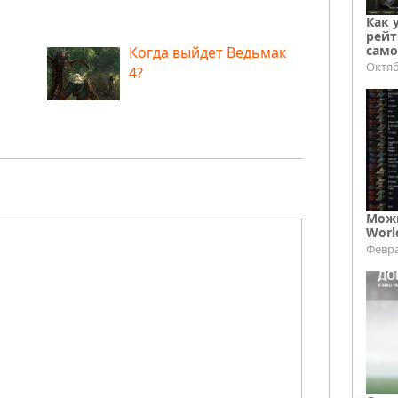
Как 
рейт
само
Когда выйдет Ведьмак
Октяб
4?
Можн
Worl
Февра