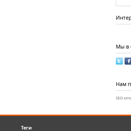
Инте
Мы в 
Нам 
SEO опт
Теги