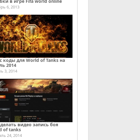
ки в игре Fifa world online
рь 6, 2013
с коды для World of Tanks на
ль 2014
ь 3, 2014
сделать видео запись боя
d of tanks
ль 24, 2014