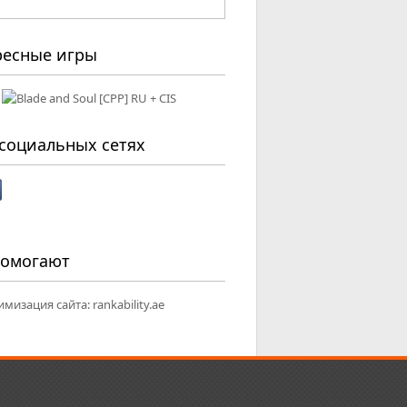
ресные игры
социальных сетях
помогают
имизация сайта:
rankability.ae