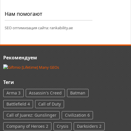
Нам помогают
SEO оптимизация сайта:
rankability.ae
Рекомендуем
Теги
Arma 3
Assassin's Creed
Batman
Battlefield 4
Call of Duty
Call of Juarez: Gunslinger
Civilization 6
Company of Heroes 2
Crysis
Darksiders 2