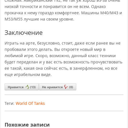
сложная. Американский Т92, не так уж хорош из-за очень
низкой точности и понравится он не всем. Однако
прокачка к нему гораздо комфортнее. Машины М40/М43 и
М53/М55 лучшие на своем уровне.
Заключение
Играть на арте, безусловно, стоит, даже если ранее вы не
пробовали этого делать. Вы откроете новый мир в
любимой игре. Скоро, возможно, данный класс техники
будет переделан и у вас есть возможность прочувствовать
ее такой, какая она сейчас есть, в занерфленном, но все
еще играбельном виде.
Нравится
(
13
)
Не нравится
(
0
)
Теги:
World Of Tanks
Похожие записи