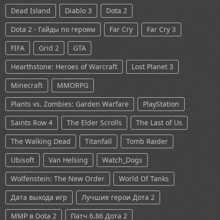
Dead Island
Diablo 3
Dota 2
Dota 2 - Гайды по героям
Far Cry
Far Cry 3
FIFA
Grid 2
GTA
Hearthstone: Heroes of Warcraft
Lost Planet 3
Minecraft
MMORPG
Plants vs. Zombies: Garden Warfare
PlayStation
Saints Row 4
The Elder Scrolls
The Last of Us
The Walking Dead
Titanfall
Tomb Raider
Ubisoft
Van Helsing
Watch_Dogs
Wolfenstein: The New Order
World Of Tanks
Дата выхода игр
Лучшие герои Дота 2
ММР в Dota 2
Патч 6.86 Дота 2