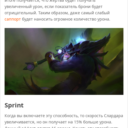
итоге получается, что жертва будет получать
увеличенный урон, если показатель брони будет
отрицательный. Таким образом, даже самый слабый
саппорт
будет наносить огромное количество урона.
Sprint
Когда вы включаете эту способность, то скорость Слардара
увеличивается, но он получает на 15% больше урона.