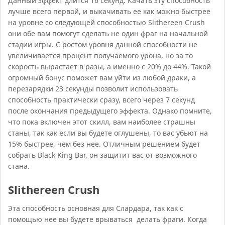
Данный эффект длится 16 секунд. Качать эту способность
лучше всего первой, и выкачивать ее как можно быстрее
на уровне со следующей способностью Slithereen Crush
они обе вам помогут сделать не один фраг на начальной
стадии игры. С ростом уровня данной способности не
увеличивается процент получаемого урона, но за то
скорость вырастает в разы, а именно с 20% до 44%. Такой
огромный бонус поможет вам уйти из любой драки, а
перезарядки 23 секунды позволит использовать
способность практически сразу, всего через 7 секунд
после окончания предыдущего эффекта. Однако помните,
что пока включен этот скилл, вам наиболее страшны
станы, так как если вы будете оглушены, то вас убьют на
15% быстрее, чем без нее. Отличным решением будет
собрать Black King Bar, он защитит вас от возможного
стана.
Slithereen Crush
Эта способность основная для Слардара, так как с
помощью нее вы будете врываться делать фраги. Когда