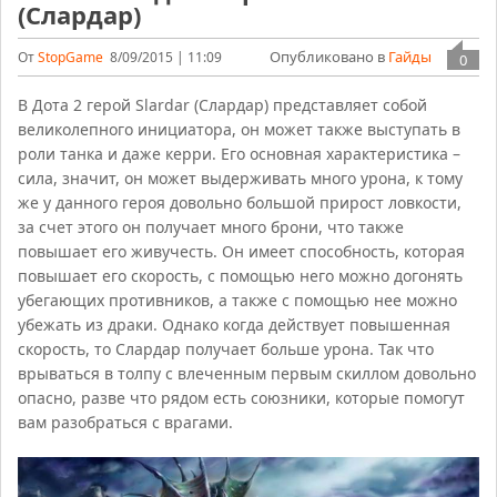
(Слардар)
Опубликовано в
Гайды
От
StopGame
8/09/2015 | 11:09
0
В Дота 2 герой Slardar (Слардар) представляет собой
великолепного инициатора, он может также выступать в
роли танка и даже керри. Его основная характеристика –
сила, значит, он может выдерживать много урона, к тому
же у данного героя довольно большой прирост ловкости,
за счет этого он получает много брони, что также
повышает его живучесть. Он имеет способность, которая
повышает его скорость, с помощью него можно догонять
убегающих противников, а также с помощью нее можно
убежать из драки. Однако когда действует повышенная
скорость, то Слардар получает больше урона. Так что
врываться в толпу с влеченным первым скиллом довольно
опасно, разве что рядом есть союзники, которые помогут
вам разобраться с врагами.