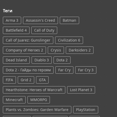
Теги
Arma 3
Assassin's Creed
Batman
Battlefield 4
Call of Duty
Call of Juarez: Gunslinger
Civilization 6
Company of Heroes 2
Crysis
Darksiders 2
Dead Island
Diablo 3
Dota 2
Dota 2 - Гайды по героям
Far Cry
Far Cry 3
FIFA
Grid 2
GTA
Hearthstone: Heroes of Warcraft
Lost Planet 3
Minecraft
MMORPG
Plants vs. Zombies: Garden Warfare
PlayStation