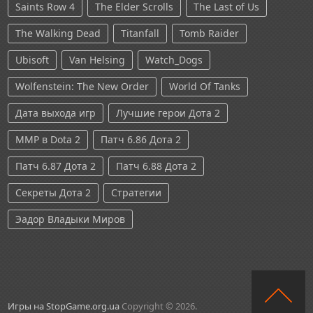
Saints Row 4
The Elder Scrolls
The Last of Us
The Walking Dead
Titanfall
Tomb Raider
Ubisoft
Van Helsing
Watch_Dogs
Wolfenstein: The New Order
World Of Tanks
Дата выхода игр
Лучшие герои Дота 2
ММР в Dota 2
Патч 6.86 Дота 2
Патч 6.87 Дота 2
Патч 6.88 Дота 2
Секреты Дота 2
Стратегии
Эадор Владыки Миров
Игры на StopGame.org.ua
Copyright © 2026.