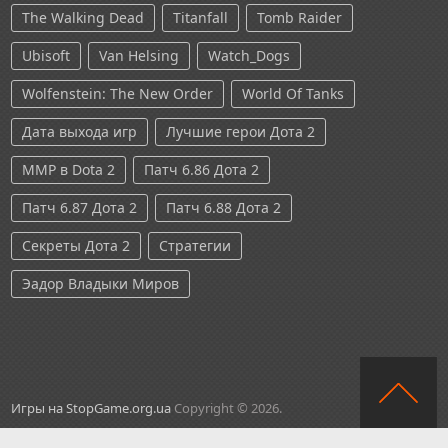
The Walking Dead
Titanfall
Tomb Raider
Ubisoft
Van Helsing
Watch_Dogs
Wolfenstein: The New Order
World Of Tanks
Дата выхода игр
Лучшие герои Дота 2
ММР в Dota 2
Патч 6.86 Дота 2
Патч 6.87 Дота 2
Патч 6.88 Дота 2
Секреты Дота 2
Стратегии
Эадор Владыки Миров
Игры на StopGame.org.ua
Copyright © 2026.