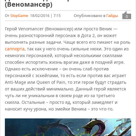
(Веномансер)
Опубликовано в
Гайды
От
StopGame
18/02/2016 | 7:15
0
Герой Venomancer (Веномансер) или просто Веник —
очень разносторонний персонаж в Дота 2, он может
выполнять разные задачи. Чаще всего его пикают на роль
саппорта
, так как у него очень сильные нюки. Это один из
немногих персонажей, который несколькими скиллами
способен испортить жизнь врагам даже в поздней игре.
Однако есть исключение – он очень слаб против
персонажей с эскейпами, то есть если против вас играет
Anti-Mage или Queen of Pain, то эти герои будут страдать
от ваших действий минимально. Данный герой является
чуть ли не уникальным в своем роде из-за третьего
скилла. Остальные – просто яд, который замедляет и
наносит кучу урона, но змейки Веника – это что-то.