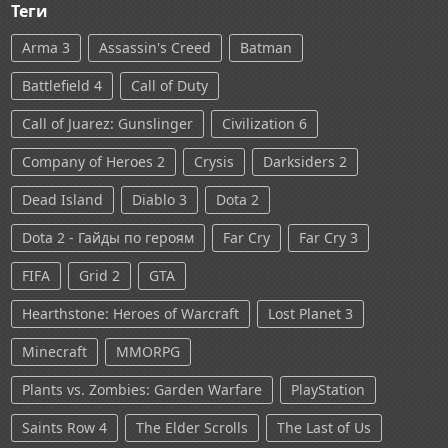
Теги
Arma 3
Assassin's Creed
Batman
Battlefield 4
Call of Duty
Call of Juarez: Gunslinger
Civilization 6
Company of Heroes 2
Crysis
Darksiders 2
Dead Island
Diablo 3
Dota 2
Dota 2 - Гайды по героям
Far Cry
Far Cry 3
FIFA
Grid 2
GTA
Hearthstone: Heroes of Warcraft
Lost Planet 3
Minecraft
MMORPG
Plants vs. Zombies: Garden Warfare
PlayStation
Saints Row 4
The Elder Scrolls
The Last of Us