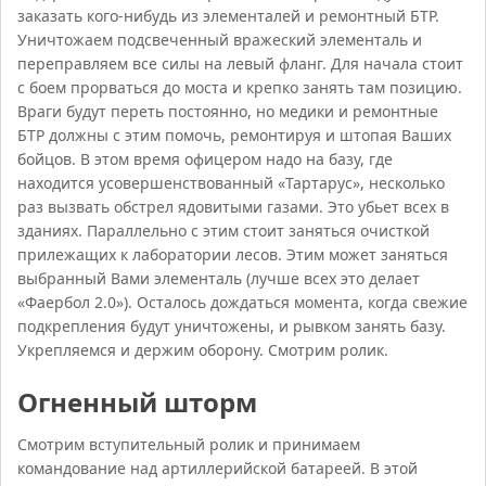
заказать кого-нибудь из элементалей и ремонтный БТР.
Уничтожаем подсвеченный вражеский элементаль и
переправляем все силы на левый фланг. Для начала стоит
с боем прорваться до моста и крепко занять там позицию.
Враги будут переть постоянно, но медики и ремонтные
БТР должны с этим помочь, ремонтируя и штопая Ваших
бойцов. В этом время офицером надо на базу, где
находится усовершенствованный «Тартарус», несколько
раз вызвать обстрел ядовитыми газами. Это убьет всех в
зданиях. Параллельно с этим стоит заняться очисткой
прилежащих к лаборатории лесов. Этим может заняться
выбранный Вами элементаль (лучше всех это делает
«Фаербол 2.0»). Осталось дождаться момента, когда свежие
подкрепления будут уничтожены, и рывком занять базу.
Укрепляемся и держим оборону. Смотрим ролик.
Огненный шторм
Смотрим вступительный ролик и принимаем
командование над артиллерийской батареей. В этой