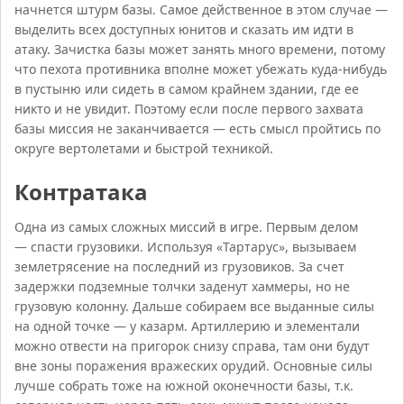
начнется штурм базы. Самое действенное в этом случае —
выделить всех доступных юнитов и сказать им идти в
атаку. Зачистка базы может занять много времени, потому
что пехота противника вполне может убежать куда-нибудь
в пустыню или сидеть в самом крайнем здании, где ее
никто и не увидит. Поэтому если после первого захвата
базы миссия не заканчивается — есть смысл пройтись по
округе вертолетами и быстрой техникой.
Контратака
Одна из самых сложных миссий в игре. Первым делом
— спасти грузовики. Используя «Тартарус», вызываем
землетрясение на последний из грузовиков. За счет
задержки подземные толчки заденут хаммеры, но не
грузовую колонну. Дальше собираем все выданные силы
на одной точке — у казарм. Артиллерию и элементали
можно отвести на пригорок снизу справа, там они будут
вне зоны поражения вражеских орудий. Основные силы
лучше собрать тоже на южной оконечности базы, т.к.