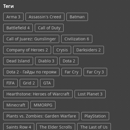
Теги
Arma 3
Assassin's Creed
Batman
Battlefield 4
Call of Duty
Call of Juarez: Gunslinger
Civilization 6
Company of Heroes 2
Crysis
Darksiders 2
Dead Island
Diablo 3
Dota 2
Dota 2 - Гайды по героям
Far Cry
Far Cry 3
FIFA
Grid 2
GTA
Hearthstone: Heroes of Warcraft
Lost Planet 3
Minecraft
MMORPG
Plants vs. Zombies: Garden Warfare
PlayStation
Saints Row 4
The Elder Scrolls
The Last of Us