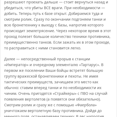
разрешают проехать дальше — стоит вернуться назад и
убедиться, что убиты ВСЕ враги. При необходимости —
добить. Теперь путь к базе открыт. Добираемся туда и
смотрим ролик. Сразу по окончании подгоняем танки и
всю бронетехнику к выходу с базы, напротив которого
происходит землетрясение. Через некоторое время в этот
проход полезет большое количество техники противника,
преимущественно танков. Если зажать их в этом проходе,
то расправиться с ними становится легко.
Далее — непосредственный прорыв к станции
«Император» и очередному элементалю «Тартарус». В
первом же поселении Ваши бойцы встретят большую
группу вражеской бронетехники и пехоты. Не имея
тактических преимуществ, зачищаем это место как
обычно: ставим вперед танки и по необходимости их
чиним. Очень пригодятся «Страйкеры» с ПВО на случай
появления вертолетов (а появятся они обязательно).
Смотрим ролик и сразу же с помощью «Фаербола»
уничтожаем вертолетную базу противника. Дойдя до
минного поля, останавливаем технику. В лес напротив