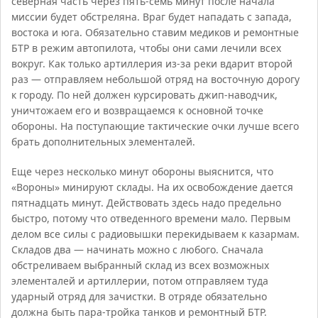
северная часть через пять-семь минут после начала
миссии будет обстреляна. Враг будет нападать с запада,
востока и юга. Обязательно ставим медиков и ремонтные
БТР в режим автопилота, чтобы они сами лечили всех
вокруг. Как только артиллерия из-за реки вдарит второй
раз — отправляем небольшой отряд на восточную дорогу
к городу. По ней должен курсировать джип-наводчик,
уничтожаем его и возвращаемся к основной точке
обороны. На поступающие тактические очки лучше всего
брать дополнительных элементалей.
Еще через несколько минут обороны выяснится, что
«Вороны» минируют склады. На их освобождение дается
пятнадцать минут. Действовать здесь надо предельно
быстро, потому что отведенного времени мало. Первым
делом все силы с радиовышки перекидываем к казармам.
Складов два — начинать можно с любого. Сначала
обстреливаем выбранный склад из всех возможных
элементалей и артиллерии, потом отправляем туда
ударный отряд для зачистки. В отряде обязательно
должна быть пара-тройка танков и ремонтный БТР.