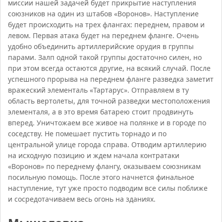
миссии нашей задачей будет прикрытие наступления
союзников на один из штабов «Воронов». Наступление
будет происходить на трех флангах: переднем, правом и
левом. Первая атака будет на переднем фланге. Очень
удобно объединить артиллерийские орудия в группы
парами. Залп одной такой группы достаточно силен, но
при этом всегда остаются другие, на всякий случай. После
успешного прорыва на переднем фланге разведка заметит
вражеский элементаль «Тартарус». Отправляем в ту
область вертолеты, для точной разведки местоположения
элементаля, а в это время батарею стоит продвинуть
вперед. Уничтожаем все живое на полянке и в городе по
соседству. Не помешает пустить торнадо и по
центральной улице города справа. Отводим артиллерию
на исходную позицию и ждем начала контратаки
«Воронов» по переднему флангу, оказываем союзникам
посильную помощь. После этого начнется финальное
наступление, тут уже просто подводим все силы поближе
и сосредотачиваем весь огонь на зданиях.