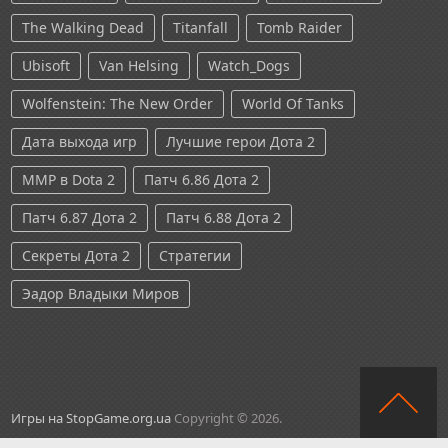
The Walking Dead
Titanfall
Tomb Raider
Ubisoft
Van Helsing
Watch_Dogs
Wolfenstein: The New Order
World Of Tanks
Дата выхода игр
Лучшие герои Дота 2
ММР в Dota 2
Патч 6.86 Дота 2
Патч 6.87 Дота 2
Патч 6.88 Дота 2
Секреты Дота 2
Стратегии
Эадор Владыки Миров
Игры на StopGame.org.ua
Copyright © 2026.