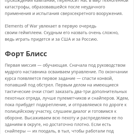
прохождения кампании, переносит нас в мир техногенной
катастрофы, образовавшейся после неудачного
применения и испытания сверхсекретного вооружения.
Elements of War увлекает в первую очередь
своим геймплеем. Скудным его назвать очень сложно,
ведь играть придется и за США и за Россию.
Форт Блисс
Первая миссия — обучающая. Сначала под руководством
мудрого наставника осваиваем управление. По окончании
курса появляется первое задание — спасти конвой,
попавший под обстрел. Первым делом на имеющиеся
тактические очки стоит заказать два-три дополнительных
пехотных отряда, лучше пулеметчиков и снайперов. Ждем,
пока прибудет подкрепление, и отправляемся по дороге к
полицейскому участку, слушаем диалог и готовимся к
обороне. Высаживаем всю пехоту и распределяем ее по
зданиям в округе, но достаточно плотно. Если есть
снайперы — их поодаль, в тыл, чтобы работали под