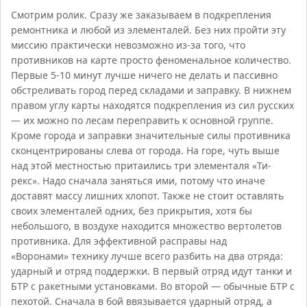
Смотрим ролик. Сразу же заказываем в подкрепления
ремонтника и любой из элементалей. Без них пройти эту
миссию практически невозможно из-за того, что
противников на карте просто феноменальное количество.
Первые 5-10 минут лучше ничего не делать и пассивно
обстреливать город перед складами и заправку. В нижнем
правом углу карты находятся подкрепления из сил русских
— их можно по лесам переправить к основной группе.
Кроме города и заправки значительные силы противника
сконцентрированы слева от города. На горе, чуть выше
над этой местностью притаились три элементаля «Ти-
рекс». Надо сначала заняться ими, потому что иначе
доставят массу лишних хлопот. Также не стоит оставлять
своих элементалей одних, без прикрытия, хотя бы
небольшого, в воздухе находится множество вертолетов
противника. Для эффективной расправы над
«Воронами» технику лучше всего разбить на два отряда:
ударный и отряд поддержки. В первый отряд идут танки и
БТР с ракетными установками. Во второй — обычные БТР с
пехотой. Сначала в бой ввязывается ударный отряд, а