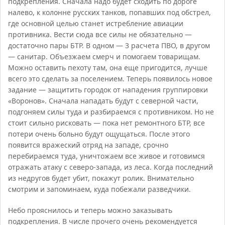
подкрепления. Сначала надо будет сходить по дороге
налево, к колонне русских танков, попавших под обстрел,
где основной целью станет истребление авиации
противника. Вести сюда все силы не обязательно —
достаточно пары БТР. В одном — 3 расчета ПВО, в другом
— санитар. Объезжаем смерч и помогаем товарищам.
Можно оставить пехоту там, она еще пригодится, лучше
всего это сделать за поселением. Теперь появилось новое
задание — защитить городок от нападения группировки
«Воронов». Сначала нападать будут с северной части,
подгоняем силы туда и разбираемся с противником. Но не
стоит сильно рисковать — пока нет ремонтного БТР, все
потери очень больно будут ощущаться. После этого
появится вражеский отряд на западе, срочно
перебираемся туда, уничтожаем все живое и готовимся
отражать атаку с северо-запада, из леса. Когда последний
из недругов будет убит, покажут ролик. Внимательно
смотрим и запоминаем, куда побежали разведчики.
Небо прояснилось и теперь можно заказывать
подкрепления. В числе прочего очень рекомендуется