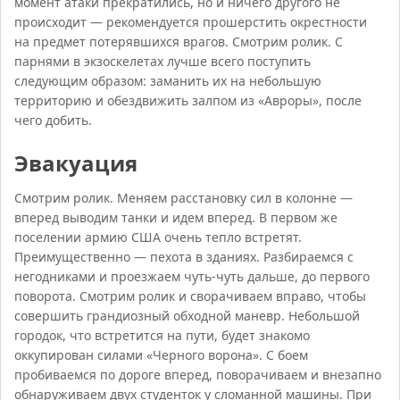
момент атаки прекратились, но и ничего другого не
происходит — рекомендуется прошерстить окрестности
на предмет потерявшихся врагов. Смотрим ролик. С
парнями в экзоскелетах лучше всего поступить
следующим образом: заманить их на небольшую
территорию и обездвижить залпом из «Авроры», после
чего добить.
Эвакуация
Смотрим ролик. Меняем расстановку сил в колонне —
вперед выводим танки и идем вперед. В первом же
поселении армию США очень тепло встретят.
Преимущественно — пехота в зданиях. Разбираемся с
негодниками и проезжаем чуть-чуть дальше, до первого
поворота. Смотрим ролик и сворачиваем вправо, чтобы
совершить грандиозный обходной маневр. Небольшой
городок, что встретится на пути, будет знакомо
оккупирован силами «Черного ворона». С боем
пробиваемся по дороге вперед, поворачиваем и внезапно
обнаруживаем двух студенток у сломанной машины. При