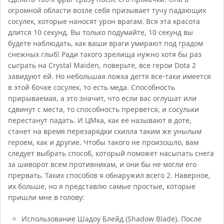
огромной области возле себя призывает тучу падающих
сосулек, которые наносят урон врагам. Вся эта красота
длится 10 секунд. Вы только подумайте, 10 секунд вы
будете наблюдать, как ваши враги умирают под градом
снежных глыб! Ради такого зрелища нужно хотя бы раз
сыграть на Crystal Maiden, поверьте, все герои Dota 2
завидуют ей. Но небольшая ложка дегтя все-таки имеется
в этой бочке сосулек, то есть меда. Способность
прирываемая, а это значит, что если вас оглушат или
сдвинут с места, то способность прервется, и сосульки
перестанут падать. И ЦМка, как ее называют в доте,
станет на время перезарядки скилла таким же унылым
героем, как и другие. Чтобы такого не произошло, вам
следует выбрать способ, который поможет насыпать снега
за шиворот всем противникам, и они бы не могли его
прервать. Таких способов я обнаружил всего 2. Наверное,
их больше, но я представлю самые простые, которые
пришли мне в голову:
Использование Шадоу Блейд (Shadow Blade). После