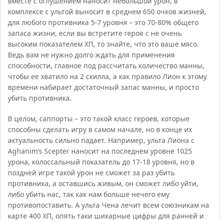
вместе с оглушением наносит небольшой урон, в
комплексе с ультой выносит в среднем 650 очков жизней,
для любого противника 5-7 уровня – это 70-80% общего
запаса жизни, если вы встретите героя с не очень
высоким показателем ХП, то знайте, что это ваше мясо.
Ведь вам не нужно долго ждать для применения
способности, главное под рассчитать количество манны,
чтобы ее хватило на 2 скилла, а как правило Лион к этому
времени набирает достаточный запас манны, и просто
убить противника.
В целом, саппорты – это такой класс героев, которые
способны сделать игру в самом начале, но в конце их
актуальность сильно падает. Например, ульта Лиона с
Aghanim’s Scepter наносит на последнем уровне 1025
урона, колоссальный показатель до 17-18 уровня, но в
поздней игре такой урон не сможет за раз убить
противника, а оставшись живым, он сможет либо уйти,
либо убить нас, так как нам больше нечего ему
противопоставить. А ульта Чена лечит всем союзникам на
карте 400 ХП, опять таки шикарные цифры для ранней и