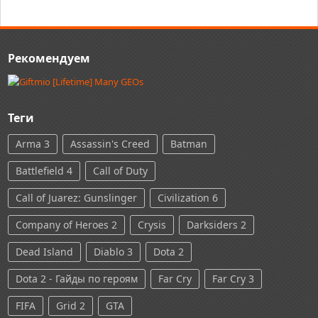
Рекомендуем
Теги
Arma 3
Assassin's Creed
Batman
Battlefield 4
Call of Duty
Call of Juarez: Gunslinger
Civilization 6
Company of Heroes 2
Crysis
Darksiders 2
Dead Island
Diablo 3
Dota 2
Dota 2 - Гайды по героям
Far Cry
Far Cry 3
FIFA
Grid 2
GTA