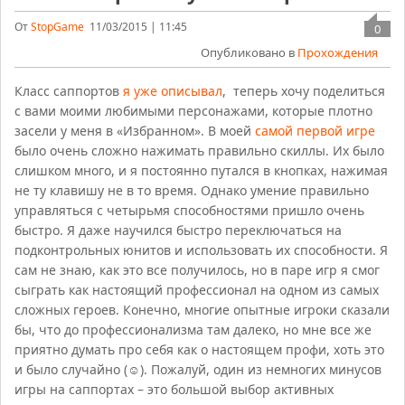
От
StopGame
11/03/2015 | 11:45
0
Опубликовано в
Прохождения
Класс саппортов
я уже описывал
, теперь хочу поделиться
с вами моими любимыми персонажами, которые плотно
засели у меня в «Избранном». В моей
самой первой игре
было очень сложно нажимать правильно скиллы. Их было
слишком много, и я постоянно путался в кнопках, нажимая
не ту клавишу не в то время. Однако умение правильно
управляться с четырьмя способностями пришло очень
быстро. Я даже научился быстро переключаться на
подконтрольных юнитов и использовать их способности. Я
сам не знаю, как это все получилось, но в паре игр я смог
сыграть как настоящий профессионал на одном из самых
сложных героев. Конечно, многие опытные игроки сказали
бы, что до профессионализма там далеко, но мне все же
приятно думать про себя как о настоящем профи, хоть это
и было случайно (☺). Пожалуй, один из немногих минусов
игры на саппортах – это большой выбор активных