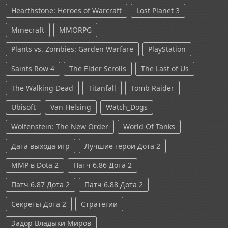
Hearthstone: Heroes of Warcraft
Lost Planet 3
Minecraft
MMORPG
Plants vs. Zombies: Garden Warfare
PlayStation
Saints Row 4
The Elder Scrolls
The Last of Us
The Walking Dead
Titanfall
Tomb Raider
Ubisoft
Van Helsing
Watch_Dogs
Wolfenstein: The New Order
World Of Tanks
Дата выхода игр
Лучшие герои Дота 2
ММР в Dota 2
Патч 6.86 Дота 2
Патч 6.87 Дота 2
Патч 6.88 Дота 2
Секреты Дота 2
Стратегии
Эадор Владыки Миров