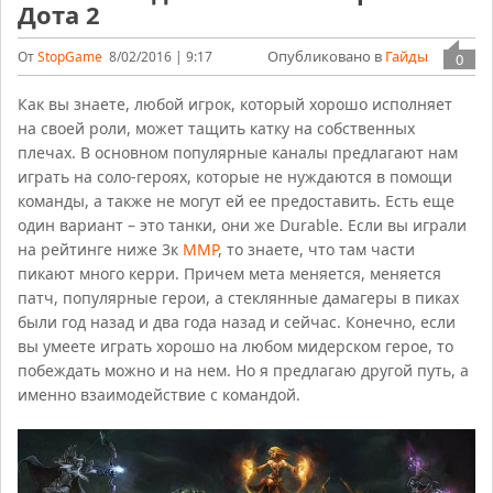
Дота 2
Опубликовано в
Гайды
От
StopGame
8/02/2016 | 9:17
0
Как вы знаете, любой игрок, который хорошо исполняет
на своей роли, может тащить катку на собственных
плечах. В основном популярные каналы предлагают нам
играть на соло-героях, которые не нуждаются в помощи
команды, а также не могут ей ее предоставить. Есть еще
один вариант – это танки, они же Durable. Если вы играли
на рейтинге ниже 3к
ММР
, то знаете, что там части
пикают много керри. Причем мета меняется, меняется
патч, популярные герои, а стеклянные дамагеры в пиках
были год назад и два года назад и сейчас. Конечно, если
вы умеете играть хорошо на любом мидерском герое, то
побеждать можно и на нем. Но я предлагаю другой путь, а
именно взаимодействие с командой.