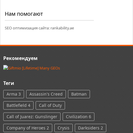
Нам помогают
SEO оптимизация сайта:
rankability.ae
Рекомендуем
Теги
Arma 3
Assassin's Creed
Batman
Battlefield 4
Call of Duty
Call of Juarez: Gunslinger
Civilization 6
Company of Heroes 2
Crysis
Darksiders 2