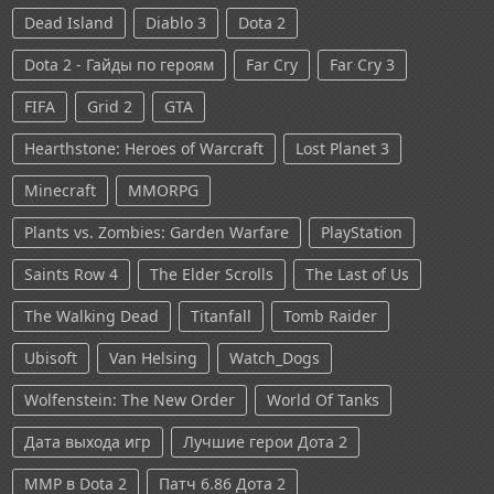
Dead Island
Diablo 3
Dota 2
Dota 2 - Гайды по героям
Far Cry
Far Cry 3
FIFA
Grid 2
GTA
Hearthstone: Heroes of Warcraft
Lost Planet 3
Minecraft
MMORPG
Plants vs. Zombies: Garden Warfare
PlayStation
Saints Row 4
The Elder Scrolls
The Last of Us
The Walking Dead
Titanfall
Tomb Raider
Ubisoft
Van Helsing
Watch_Dogs
Wolfenstein: The New Order
World Of Tanks
Дата выхода игр
Лучшие герои Дота 2
ММР в Dota 2
Патч 6.86 Дота 2