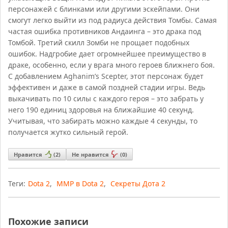
персонажей с блинками или другими эскейпами. Они
смогут легко выйти из под радиуса действия Томбы. Самая
частая ошибка противников Андаинга – это драка под
Томбой. Третий скилл Зомби не прощает подобных
ошибок. Надгробие дает огромнейшее преимущество в
драке, особенно, если у врага много героев ближнего боя.
С добавлением Aghanim’s Scepter, этот персонаж будет
эффективен и даже в самой поздней стадии игры. Ведь
выкачивать по 10 силы с каждого героя – это забрать у
него 190 единиц здоровья на ближайшие 40 секунд.
Учитывая, что забирать можно каждые 4 секунды, то
получается жутко сильный герой.
Нравится
(
2
)
Не нравится
(
0
)
Теги:
Dota 2
,
ММР в Dota 2
,
Секреты Дота 2
Похожие записи