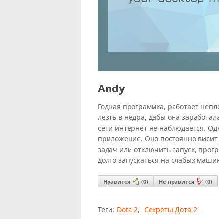
Andy
Годная программка, работает непло
лезть в недра, дабы она заработал
сети интернет не наблюдается. Од
приложение. Оно постоянно висит 
задач или отключить запуск, прог
долго запускаться на слабых машин
Нравится
(
0
)
Не нравится
(
0
)
Теги:
Dota 2
,
Секреты Дота 2