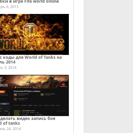
ки в игре Fifa world online
рь 6, 2013
с коды для World of Tanks на
ль 2014
ь 3, 2014
сделать видео запись боя
d of tanks
ль 24, 2014