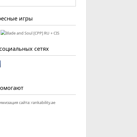
ресные игры
социальных сетях
помогают
имизация сайта:
rankability.ae