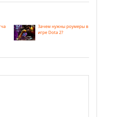
тча
Зачем нужны роумеры в
игре Dota 2?