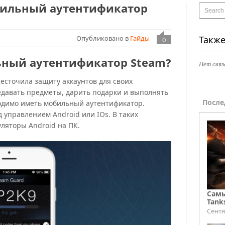
бильный аутентификатор
Опубликовано в
Гайды
Также
0
ный аутентификатор Steam?
Нет связ
жесточила защиту аккаунтов для своих
едавать предметы, дарить подарки и выполнять
После
одимо иметь мобильный аутентификатор.
д управлением Android или IOs. В таких
ляторы Android на ПК.
Самы
Tank
Сентя