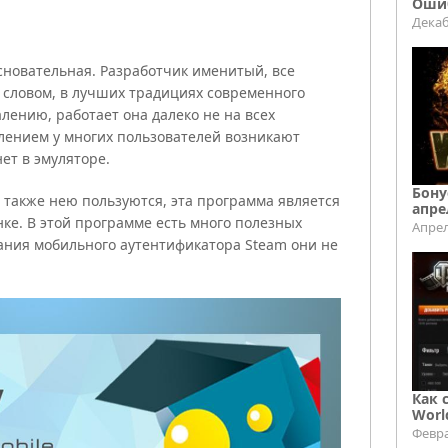
Ошиб
Декаб
сновательная. Разработчик именитый, все
м словом, в лучших традициях современного
лению, работает она далеко не на всех
лением у многих пользователей возникают
ет в эмуляторе.
Бону
е также нею пользуются, эта программа является
апре
ке. В этой программе есть много полезных
Апрел
дания мобильного аутентификатора Steam они не
Как 
Worl
Февра