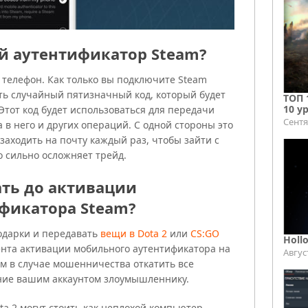
й аутентификатор Steam?
 телефон. Как только вы подключите Steam
ать случайный пятизначный код, который будет
ТОП 
10 у
 Этот код будет использоваться для передачи
Сентя
а в него и других операций. С одной стороны это
заходить на почту каждый раз, чтобы зайти с
о сильно осложняет трейд.
ать до активации
фикатора Steam?
одарки и передавать
вещи в Dota 2
или
CS:GO
Holl
ента активации мобильного аутентификатора на
Авгус
ам в случае мошенничества откатить все
ние вашим аккаунтом злоумышленнику.
a 2 могут стоить как неплохой компьютер.