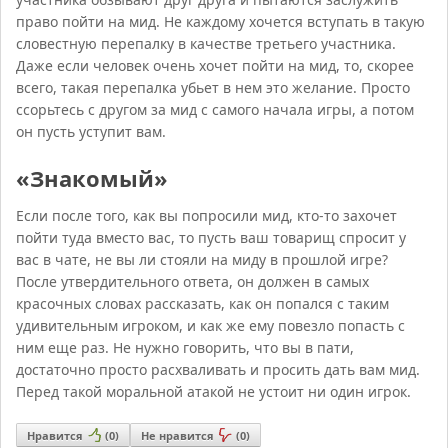
право пойти на мид. Не каждому хочется вступать в такую
словестную перепалку в качестве третьего участника.
Даже если человек очень хочет пойти на мид, то, скорее
всего, такая перепалка убьет в нем это желание. Просто
ссорьтесь с другом за мид с самого начала игры, а потом
он пусть уступит вам.
«Знакомый»
Если после того, как вы попросили мид, кто-то захочет
пойти туда вместо вас, то пусть ваш товарищ спросит у
вас в чате, не вы ли стояли на миду в прошлой игре?
После утвердительного ответа, он должен в самых
красочных словах рассказать, как он попался с таким
удивительным игроком, и как же ему повезло попасть с
ним еще раз. Не нужно говорить, что вы в пати,
достаточно просто расхваливать и просить дать вам мид.
Перед такой моральной атакой не устоит ни один игрок.
Нравится
(
0
)
Не нравится
(
0
)