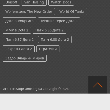
Ubisoft
Van Helsing
Watch_Dogs
Wolfenstein: The New Order
World Of Tanks
Дата выхода игр
Лучшие герои Дота 2
ММР в Dota 2
Патч 6.86 Дота 2
Патч 6.87 Дота 2
Патч 6.88 Дота 2
Секреты Дота 2
Стратегии
Эадор Владыки Миров
Игры на StopGame.org.ua
Copyright © 2026.