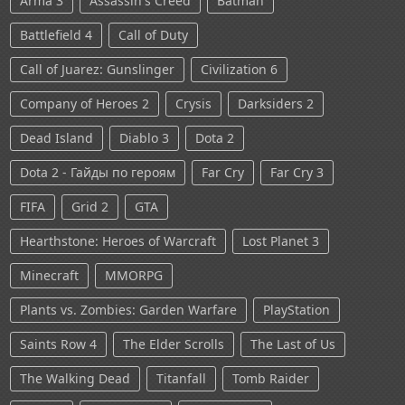
Arma 3
Assassin's Creed
Batman
Battlefield 4
Call of Duty
Call of Juarez: Gunslinger
Civilization 6
Company of Heroes 2
Crysis
Darksiders 2
Dead Island
Diablo 3
Dota 2
Dota 2 - Гайды по героям
Far Cry
Far Cry 3
FIFA
Grid 2
GTA
Hearthstone: Heroes of Warcraft
Lost Planet 3
Minecraft
MMORPG
Plants vs. Zombies: Garden Warfare
PlayStation
Saints Row 4
The Elder Scrolls
The Last of Us
The Walking Dead
Titanfall
Tomb Raider