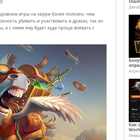
у.
Ошиб
Декаб
 уровнем игры на керри более полезен, чем
ожность убивать и участвовать в драках, так он
, а с ними ему будет куда проще воевать с
Бону
апре
Апрел
Как 
Worl
Февра