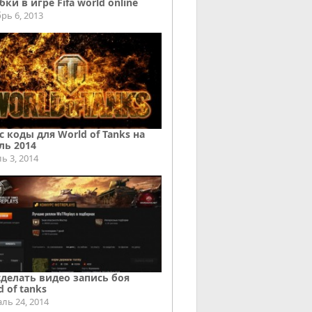
ки в игре Fifa world online
рь 6, 2013
с коды для World of Tanks на
ль 2014
ь 3, 2014
сделать видео запись боя
d of tanks
ль 24, 2014