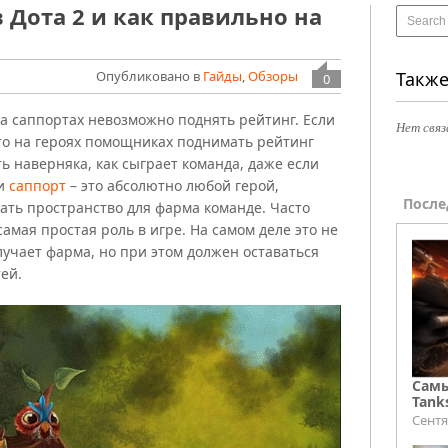
в Дота 2 и как правильно на
Опубликовано в
Гайды
,
Обзоры
Также
0
на саппортах невозможно поднять рейтинг. Если
Нет связ
что на героях помощниках поднимать рейтинг
ть наверняка, как сыграет команда, даже если
ти
саппорт
– это абсолютно любой герой,
После
ать пространство для фарма команде. Часто
самая простая роль в игре. На самом деле это не
лучает фарма, но при этом должен оставаться
ей.
Самы
Tank
Сентя