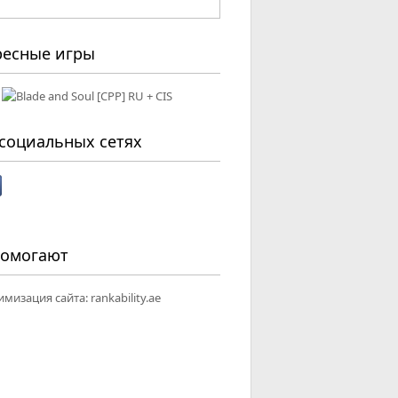
ресные игры
социальных сетях
помогают
имизация сайта:
rankability.ae