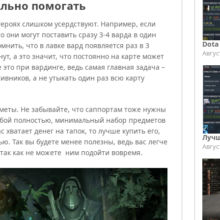
ильно помогать
 героях слишком усердствуют. Например, если
о они могут поставить сразу 3-4 варда в один
Dota
мнить, что в лавке вард появляется раз в 3
Авгус
ут, а это значит, что постоянно на карте может
е это при вардинге, ведь самая главная задача –
вников, а не утыкать один раз всю карту
меты. Не забывайте, что саппортам тоже нужны
собой полностью, минимальный набор предметов
 хватает денег на тапок, то лучше купить его,
Лучш
ью. Так вы будете менее полезны, ведь вас легче
Авгус
 так как не можете ним подойти вовремя.