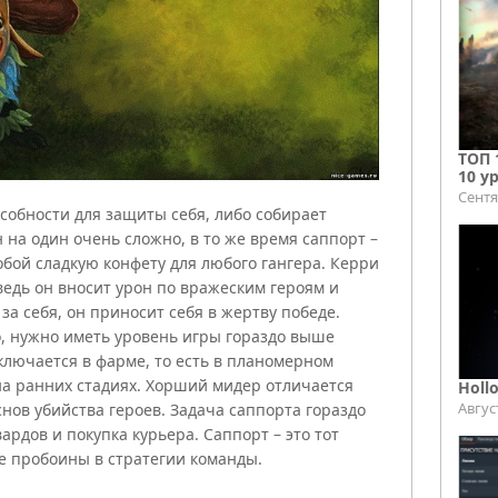
ТОП 
10 у
Сентя
собности для защиты себя, либо собирает
н на один очень сложно, в то же время саппорт –
обой сладкую конфету для любого гангера. Керри
 ведь он вносит урон по вражеским героям и
а себя, он приносит себя в жертву победе.
, нужно иметь уровень игры гораздо выше
аключается в фарме, то есть в планомерном
на ранних стадиях. Хорший мидер отличается
Holl
Авгус
нов убийства героев. Задача саппорта гораздо
ардов и покупка курьера. Саппорт – это тот
се пробоины в стратегии команды.