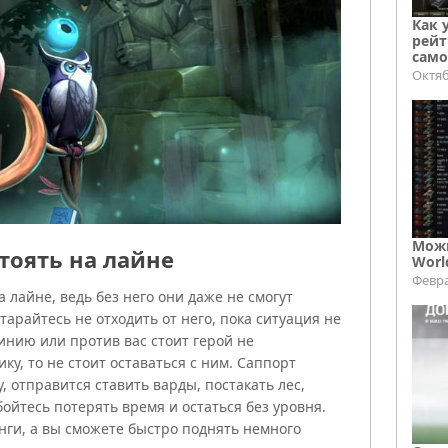
Как 
рейт
само
Октяб
Можн
стоять на лайне
Worl
Февра
 лайне, ведь без него они даже не смогут
тарайтесь не отходить от него, пока ситуация не
инию или против вас стоит герой не
у, то не стоит оставаться с ним. Саппорт
, отправится ставить варды, постакать лес,
бойтесь потерять время и остаться без уровня.
анги, а вы сможете быстро поднять немного