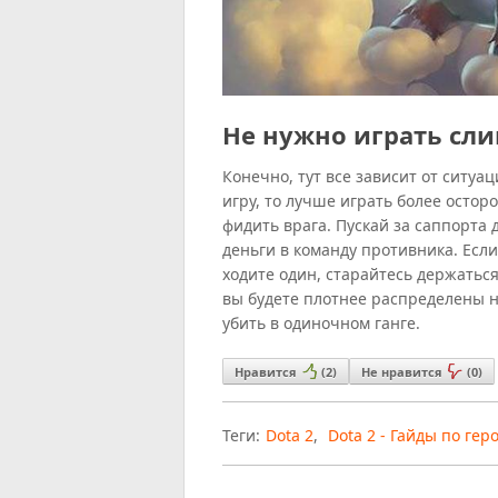
Не нужно играть сл
Конечно, тут все зависит от ситу
игру, то лучше играть более осторо
фидить врага. Пускай за саппорта 
деньги в команду противника. Если
ходите один, старайтесь держатьс
вы будете плотнее распределены н
убить в одиночном ганге.
Нравится
(
2
)
Не нравится
(
0
)
Теги:
Dota 2
,
Dota 2 - Гайды по гер