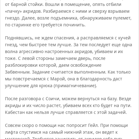
от барной стойки. Вошли в помещение, опять отбили
«пачку» акридов. Разбираемся с ними и сверху взрываем
гнездо. Далее, возле подъемника, обнаруживаем пулемет,
по старинке его требуется починить.
Поднявшись, не ждем спасения, а расправляемся с кучей
гнезд, чем быстрее тем лучше. За тем последует еще одна
волна агрессивно настроенных акридов, убиваем и их
тоже. С левой стороны замечаем дверь, после
разблокировки которой, даем освобождение
Забвенным. Задание считается выполненным. Как только
мы повстречаемся с Марой, она в благодарность даст
улучшение для крюка (примагничевание).
После разговора с Соичи, можем вернуться на базу. Везде
акриды и их число растет, убиваем всех кто будет на пути.
Кабестан как нельзя лучше справляется с этой задачей.
Совсем скоро о помощи нас попросит Гейл. При помощи
лифта спустимся на самый нижний этаж, он ведет к
мастерской. Требуется зачистить от акридов себе путь.