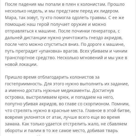
После падения мы попали в плен к колонистам. Прошло
несколько недель, и мы предстаем перед их лидером.
Мара, так зовут, ту кто помогла одолеть травмы. С ее же
помощью наш герой получает оружие и можно
отправляться к машине. После починки генератора, с
дальней дистанции нужно уничтожить гнездо акридов,
после чего можно спуститься вниз. По дороге к машине,
путь преградит «упаковка» врагов. Всех убиваем и чиним
транспортное средство. Несколько мгновений и мы уже в
новой локации.
Пришло время отблагодарить колонистов за
гостеприимность. Для этого нужно выполнить их задание,
а именно достать нужные медикаменты. Достигнув
островка, выстреливаем крюк, и попадаем на него,
попутно убивая акридов, во главе со скорпионом. Помним,
что стрелять нужно в красные места. Главное в этой битве,
вовремя уклонятся от атак, лучше всего еще во время
замаха. Как только удается отстрелить жало, не сбавляем
обороты и палим в то же самое место, добивая тварь