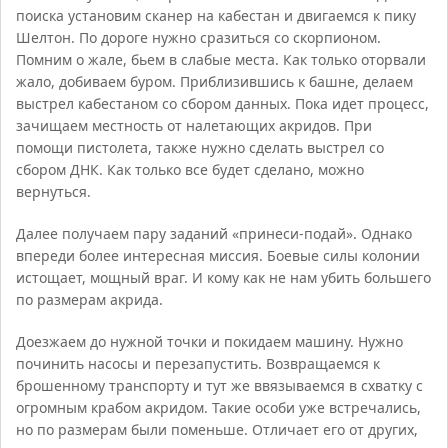
поиска установим сканер на кабестан и двигаемся к пику
Шелтон. По дороге нужно сразиться со скорпионом.
Помним о жале, бьем в слабые места. Как только оторвали
жало, добиваем буром. Приблизившись к башне, делаем
выстрел кабестаном со сбором данных. Пока идет процесс,
зачищаем местность от налетающих акридов. При
помощи пистолета, также нужно сделать выстрел со
сбором ДНК. Как только все будет сделано, можно
вернуться.
Далее получаем пару заданий «принеси-подай». Однако
впереди более интересная миссия. Боевые силы колонии
истощает, мощный враг. И кому как не нам убить большего
по размерам акрида.
Доезжаем до нужной точки и покидаем машину. Нужно
починить насосы и перезапустить. Возвращаемся к
брошенному транспорту и тут же ввязываемся в схватку с
огромным крабом акридом. Такие особи уже встречались,
но по размерам были поменьше. Отличает его от других,