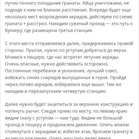
путем точного попадания гранаты. Яйца уничтожаем, не
подходя к ним на близкое расстояние. Впереди будет еще
несколько мест возрождения акридов, действуем по схеме:
граната + расстрел. Находим суженый проход — это путь к
бункеру, где размещена третья станция.
С этого места отправляемся далее, придерживаясь правой
стороны. Прыгая, нужно по уступам добраться до верха.
Мчимся к пещере, где нас встретят летучие акриды.
Очень опасные, нужно действовать осторожно.
Постоянные перебежки и уклонения, лучший совет,
избежать синих снарядов выпущенных в героя. Пройдя
через логово акридов, взбираемся еще выше. Там же
находим и перезапускаем четвертую станцию.
Далее нужно будет зацепиться за верхнюю конструкцию и
потянуть рычаг. Следуя прямо по мосту, по левому краю
видим скалу с уступом — нам туда. Видим не большой
проход в пещеру и продолжаем движение. Опять можем
столкнуться с акридами и, избегая атак, бросаем гранату в
их место рождения. Опять наш путь ведет вверх.