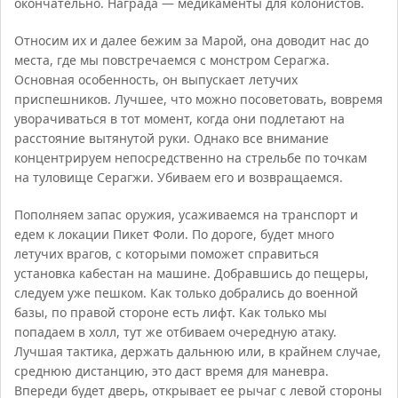
окончательно. Награда — медикаменты для колонистов.
Относим их и далее бежим за Марой, она доводит нас до
места, где мы повстречаемся с монстром Серагжа.
Основная особенность, он выпускает летучих
приспешников. Лучшее, что можно посоветовать, вовремя
уворачиваться в тот момент, когда они подлетают на
расстояние вытянутой руки. Однако все внимание
концентрируем непосредственно на стрельбе по точкам
на туловище Серагжи. Убиваем его и возвращаемся.
Пополняем запас оружия, усаживаемся на транспорт и
едем к локации Пикет Фоли. По дороге, будет много
летучих врагов, с которыми поможет справиться
установка кабестан на машине. Добравшись до пещеры,
следуем уже пешком. Как только добрались до военной
базы, по правой стороне есть лифт. Как только мы
попадаем в холл, тут же отбиваем очередную атаку.
Лучшая тактика, держать дальнюю или, в крайнем случае,
среднюю дистанцию, это даст время для маневра.
Впереди будет дверь, открывает ее рычаг с левой стороны