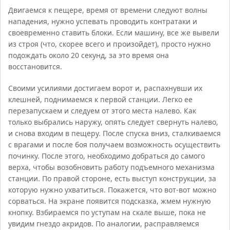
Двигаемся к пещере, время от времени следуют волны
нападения, нужно успевать проводить контратаки и
своевременно ставить блоки. Если машину, все же вывели
из строя (что, скорее всего и произойдет), просто нужно
подождать около 20 секунд, за это время она
восстановится.
Своими усилиями достигаем ворот и, распахнувши их
клешней, поднимаемся к первой станции. Легко ее
перезапускаем и следуем от этого места налево. Как
только выбрались наружу, опять следует свернуть налево,
и снова входим в пещеру. После спуска вниз, сталкиваемся
с врагами и после боя получаем возможность осуществить
починку. После этого, необходимо добраться до самого
верха, чтобы возобновить работу подъемного механизма
станции. По правой стороне, есть выступ конструкции, за
которую нужно ухватиться. Покажется, что вот-вот можно
сорваться. На экране появится подсказка, жмем нужную
кнопку. Взбираемся по уступам на скале выше, пока не
увидим гнездо акридов. По аналогии, расправляемся