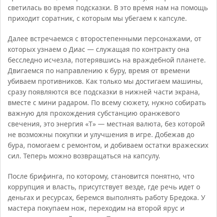
светилась во время подсказки. В это время нам на помощь
приходит соратник, с которым мы убегаем к капсуле.
Далее встречаемся с второстепенными персонажами, от
которых узнаем о Диас — служащая по контракту она
бесследно исчезла, потерявшись на враждебной планете.
Двигаемся по направлению к буру, время от времени
убиваем противников. Как только мы достигаем машины,
сразу появляются все подсказки в нижней части экрана,
вместе с мини радаром. По всему сюжету, нужно собирать
важную для прохождения субстанцию оранжевого
свечения, это энергия «T» — местная валюта, без которой
не возможны покупки и улучшения в игре. Добежав до
бура, помогаем с ремонтом, и добиваем остатки вражеских
сил. Теперь можно возвращаться на капсулу.
После брифинга, по которому, становится понятно, что
коррупция и власть, присутствует везде, где речь идет о
деньгах и ресурсах, беремся выполнять работу Бредока. У
мастера покупаем нож, переходим на второй ярус и