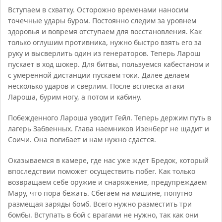
Вступаем в схватку. Осторожно временами наносим
точечные удары буром. Постоянно следим за уровнем
здоровья и вовремя отступаем для восстановления. Как
только оглушим противника, нужно быстро взять его за
руку и высверлить один из генераторов. Теперь Ларош
пускает в ход шокер. Для битвы, пользуемся кабестаном и
с умеренной дистанции пускаем токи. Далее делаем
несколько ударов и сверлим. После всплеска атаки
Лароша, бурим ногу, а потом и кабину.
Побежденного Лароша уводит Гейл. Теперь держим путь в
лагерь Забвенных. Глава наемников Изенберг не щадит и
Соичи. Она погибает и нам нужно сдастся.
Оказываемся в камере, где нас уже ждет Бредок, который
впоследствии поможет осуществить побег. Как только
возвращаем себе оружие и снаряжение, предупреждаем
Мару, что пора бежать. Сбегаем на машине, попутно
размещая заряды бомб. Всего нужно разместить три
бомбы. Вступать в бой с врагами не нужно, так как они