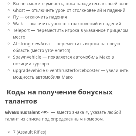
Вы не сможете умереть, пока находитесь в своей зоне
Ghost — отключить урон от столкновений и падений
Fly — отключить падения
Walk — включить урон от столкновений и падений
Teleport — переместить игрока в указанное прицелом
место
At string newArea — переместить игрока на новую
область (место уточняется)
SpawnVehicle — появляется автомобиль Мако в
позиции курсора
upgradevehicle 6 vehthrusterforcebooster — увеличить
мощность автомобиля Мако
Коды на получение бонусных
талантов
GiveBonusTalent <#>
— вместо знака #, указать любой
талант из списка под определенным номером.
7 (Assault Rifles)