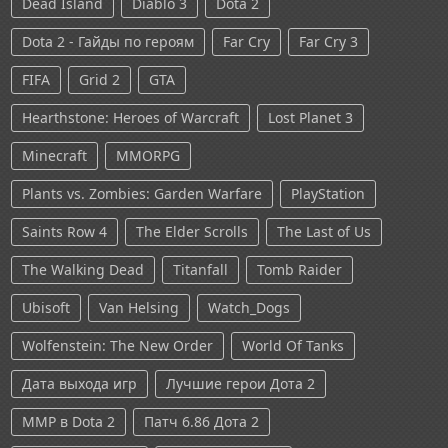
Dead Island
Diablo 3
Dota 2
Dota 2 - Гайды по героям
Far Cry
Far Cry 3
FIFA
Grid 2
GTA
Hearthstone: Heroes of Warcraft
Lost Planet 3
Minecraft
MMORPG
Plants vs. Zombies: Garden Warfare
PlayStation
Saints Row 4
The Elder Scrolls
The Last of Us
The Walking Dead
Titanfall
Tomb Raider
Ubisoft
Van Helsing
Watch_Dogs
Wolfenstein: The New Order
World Of Tanks
Дата выхода игр
Лучшие герои Дота 2
ММР в Dota 2
Патч 6.86 Дота 2