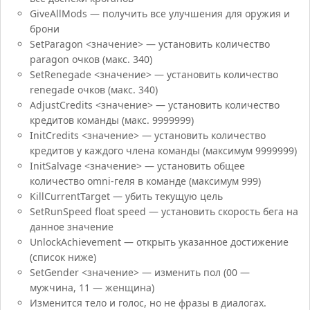
GiveAllMods — получить все улучшения для оружия и
брони
SetParagon <значение> — установить количество
paragon очков (макс. 340)
SetRenegade <значение> — установить количество
renegade очков (макс. 340)
AdjustCredits <значение> — установить количество
кредитов команды (макс. 9999999)
InitCredits <значение> — установить количество
кредитов у каждого члена команды (максимум 9999999)
InitSalvage <значение> — установить общее
количество omni-геля в команде (максимум 999)
KillCurrentTarget — убить текущую цель
SetRunSpeed float speed — установить скорость бега на
данное значение
UnlockAchievement — открыть указанное достижение
(список ниже)
SetGender <значение> — изменить пол (00 —
мужчина, 11 — женщина)
Изменится тело и голос, но не фразы в диалогах.