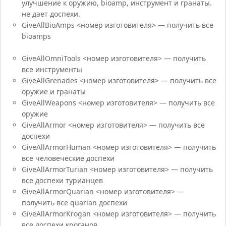
улучшение к оружию, bioamp, инструмент и гранаты.
не дает доспехи.
GiveAllBioAmps <номер изготовителя> — получить все
bioamps
GiveAllOmniTools <номер изготовителя> — получить
все инструменты
GiveAllGrenades <номер изготовителя> — получить все
оружие и гранаты
GiveAllWeapons <номер изготовителя> — получить все
оружие
GiveAllArmor <номер изготовителя> — получить все
доспехи
GiveAllArmorHuman <номер изготовителя> — получить
все человеческие доспехи
GiveAllArmorTurian <номер изготовителя> — получить
все доспехи турианцев
GiveAllArmorQuarian <номер изготовителя> —
получить все quarian доспехи
GiveAllArmorKrogan <номер изготовителя> — получить
все доспехи кроганов