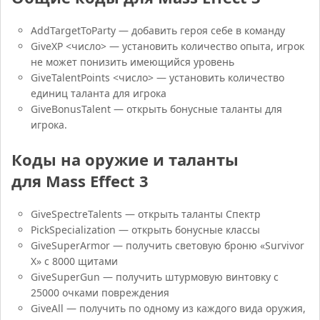
AddTargetToParty — добавить героя себе в команду
GiveXP <число> — установить количество опыта, игрок
не может понизить имеющийся уровень
GiveTalentPoints <число> — установить количество
единиц таланта для игрока
GiveBonusTalent — открыть бонусные таланты для
игрока.
Коды на оружие и таланты
для Mass Effect 3
GiveSpectreTalents — открыть таланты Спектр
PickSpecialization — открыть бонусные классы
GiveSuperArmor — получить световую броню «Survivor
X» с 8000 щитами
GiveSuperGun — получить штурмовую винтовку с
25000 очками повреждения
GiveAll — получить по одному из каждого вида оружия,