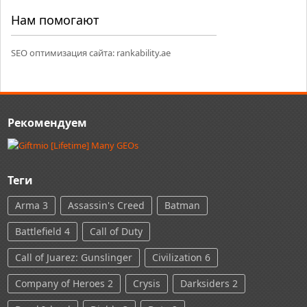
Нам помогают
SEO оптимизация сайта:
rankability.ae
Рекомендуем
Теги
Arma 3
Assassin's Creed
Batman
Battlefield 4
Call of Duty
Call of Juarez: Gunslinger
Civilization 6
Company of Heroes 2
Crysis
Darksiders 2