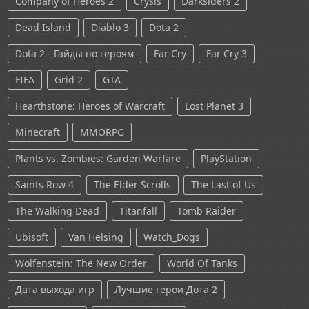
Company of Heroes 2
Crysis
Darksiders 2
Dead Island
Diablo 3
Dota 2
Dota 2 - Гайды по героям
Far Cry
Far Cry 3
FIFA
Grid 2
GTA
Hearthstone: Heroes of Warcraft
Lost Planet 3
Minecraft
MMORPG
Plants vs. Zombies: Garden Warfare
PlayStation
Saints Row 4
The Elder Scrolls
The Last of Us
The Walking Dead
Titanfall
Tomb Raider
Ubisoft
Van Helsing
Watch_Dogs
Wolfenstein: The New Order
World Of Tanks
Дата выхода игр
Лучшие герои Дота 2