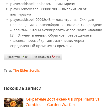
player.addspell 000b8780 — вампиризм
player.removespell 000b8780 — вылечиться от
вампиризма
player.addspell 00092c48 — ликантропия. Скил для
превращения в волка/оборотня. Появляется в разделе
«Таланты». Чтобы активировать используйте клавишу
[Z]. Отменить нельзя. Обратное превращение в
человека произойдет автоматически, через
определенный промежуток времени.
Нравится
(
0
)
Не нравится
(
1
)
Теги:
The Elder Scrolls
Похожие записи
Секретные достижения в игре Plants vs
Zombies — Garden Warfare