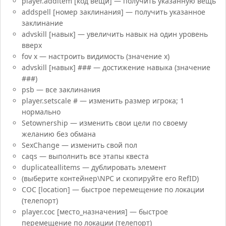
player.additem [код вещи] — получить указанную вещь
addspell [номер заклинания] — получить указанное
заклинание
advskill [навык] — увеличить навык на один уровень
вверх
fov x — настроить видимость (значение x)
advskill [навык] ### — достижение навыка (значение
###)
psb — все заклинания
player.setscale # — изменить размер игрока; 1
нормально
Setownership — изменить свои цели по своему
желанию без обмана
SexChange — изменить свой пол
caqs — выполнить все этапы квеста
duplicateallitems — дублировать элемент
(выберите контейнер\NPC и скопируйте его RefID)
COC [location] — быстрое перемещение по локации
(телепорт)
player.coc [место_назначения] — быстрое
перемещение по локации (телепорт)