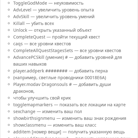
ToggleGodMode — неуязвимость
AdvLevel — увеличить уровень опыта
AdvSkill — увеличить уровень умений
Killall — убить всех
Unlock — открыть указанный объект
CompleteQuest — пройти текущий квест
caqs — все уровни квестов
CompleteAllQuestStagesSets — все уровни квестов
AdvancePCSkill (умение) # — добавить уровней для
ваших навыков
player.addperk ######## — добавить перка
(например, светлые проводники 00018E6A)
Player.modav Dragonsouls # — добавить души
драконов,
чтобы улучшить свой крик
togglemapmarkers — показать все локации на карте
sexchange — изменить ваш пол
showbirthsignmenu — изменить ваш знак рождения
showclassmenu — изменить ваш класс
additem [номер вещи] — получить указанную вещь