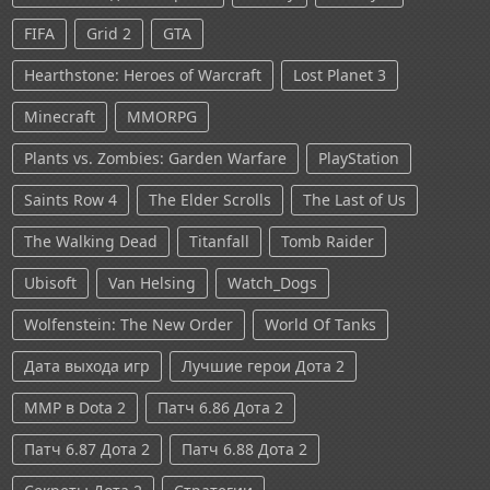
FIFA
Grid 2
GTA
Hearthstone: Heroes of Warcraft
Lost Planet 3
Minecraft
MMORPG
Plants vs. Zombies: Garden Warfare
PlayStation
Saints Row 4
The Elder Scrolls
The Last of Us
The Walking Dead
Titanfall
Tomb Raider
Ubisoft
Van Helsing
Watch_Dogs
Wolfenstein: The New Order
World Of Tanks
Дата выхода игр
Лучшие герои Дота 2
ММР в Dota 2
Патч 6.86 Дота 2
Патч 6.87 Дота 2
Патч 6.88 Дота 2