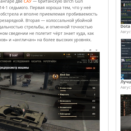
 ангаре две
САУ
— британскую Birch Gun
14-1 седьмого. Первая хороша тем, что у неё
 обстрела и вполне приемлемая пробиваемость
резарядкой. Вторая — колоссальной убойной
Dota
 дальностью стрельбы, и отменной точностью
Авгус
ном сведении не полетит чёрт знает куда, как
зов» и «англичан» на более высоких уровнях.
Лучш
Авгус