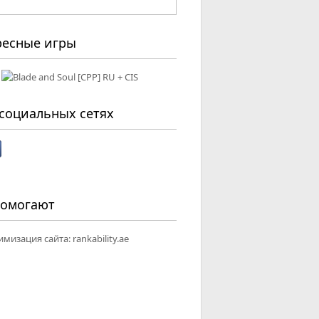
ресные игры
социальных сетях
помогают
имизация сайта:
rankability.ae