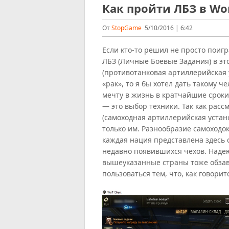
Как пройти ЛБЗ в Wor
От
StopGame
5/10/2016 | 6:42
Если кто-то решил не просто поигр
ЛБЗ (Личные Боевые Задания) в эт
(противотанковая артиллерийская у
«рак», то я бы хотел дать такому ч
мечту в жизнь в кратчайшие сроки
— это выбор техники. Так как расс
(самоходная артиллерийская устано
только им. Разнообразие самоходо
каждая нация представлена здесь 
недавно появившихся чехов. Надею
вышеуказанные страны тоже обзаве
пользоваться тем, что, как говоритс