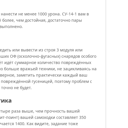
нанести не менее 1000 урона. СУ-14-1 вам в
ё более, чем достойная, достаточно пары
 выполнено.
редить или вывести из строя 3 модуля или
аших ОФ (осколочно-фугасных) снарядов особого
ачёт идёт суммарное количество повреждённых
но больше вражьей техники, не зацикливаясь на
наверное, заметить практически каждый ваш
 повреждённой гусеницей, поэтому проблем с
точно не будет.
тика
четыре раза выше, чем прочность вашей
хит-поинт) вашей самоходки составляет 350
чается 1400. Как видите, задание тоже