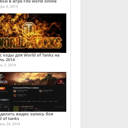
ки в игре Fifa world online
рь 6, 2013
с коды для World of Tanks на
ль 2014
ь 3, 2014
сделать видео запись боя
d of tanks
ль 24, 2014