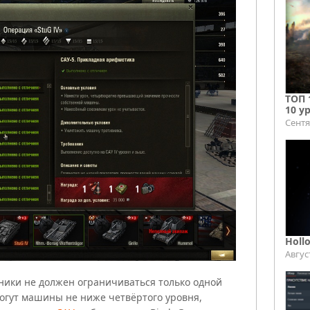
ТОП 
10 у
Сентя
Holl
Авгус
хники не должен ограничиваться только одной
могут машины не ниже четвёртого уровня,