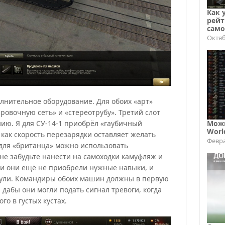
Как 
рейт
само
Октяб
лнительное оборудование. Для обоих «арт»
ровочную сеть» и «стереотрубу». Третий слот
Можн
ию. Я для СУ-14-1 приобрёл «гаубичный
Worl
 как скорость перезарядки оставляет желать
Февра
 для «британца» можно использовать
е забудьте нанести на самоходки камуфляж и
ли они ещё не приобрели нужные навыки, и
дули. Командиры обоих машин должны в первую
 дабы они могли подать сигнал тревоги, когда
го в густых кустах.