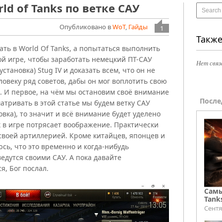
ld of Tanks по ветке САУ
Опубликовано в
WoT
,
Гайды
1
Также
ать в World Of Tanks, а попытаться выполнить
ой игре, чтобы заработать немецкий ПТ-САУ
Нет связ
становка) Stug IV и доказать всем, что он не
еловеку ряд советов, дабы он мог воплотить свою
. И первое, на чём мы остановим своё внимание
После
матривать в этой статье мы будем ветку САУ
вка), то значит и всё внимание будет уделено
к в игре потрясает воображение. Практически
своей артиллерией. Кроме китайцев, японцев и
сь, что это временно и когда-нибудь
дутся своими САУ. А пока давайте
я, Бог послал.
Самы
Tank
Сентя