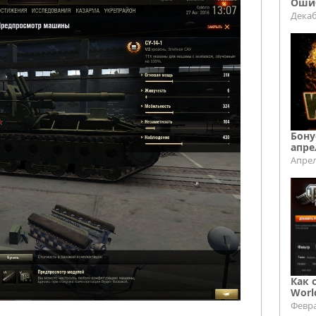
Ошиб
Декаб
Бону
апре
Апрел
Как 
Worl
Февра