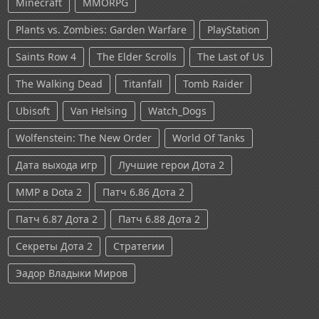
Minecraft
MMORPG
Plants vs. Zombies: Garden Warfare
PlayStation
Saints Row 4
The Elder Scrolls
The Last of Us
The Walking Dead
Titanfall
Tomb Raider
Ubisoft
Van Helsing
Watch_Dogs
Wolfenstein: The New Order
World Of Tanks
Дата выхода игр
Лучшие герои Дота 2
ММР в Dota 2
Патч 6.86 Дота 2
Патч 6.87 Дота 2
Патч 6.88 Дота 2
Секреты Дота 2
Стратегии
Эадор Владыки Миров