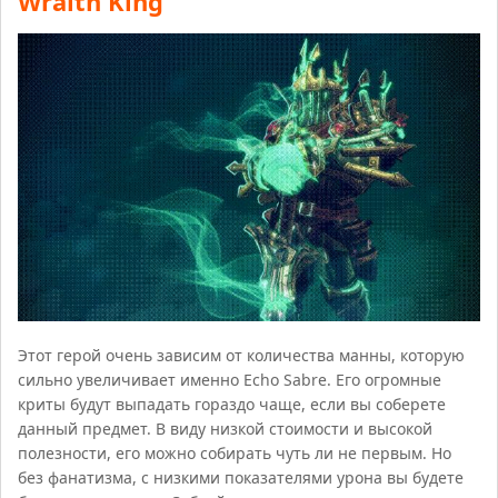
Wraith King
Этот герой очень зависим от количества манны, которую
сильно увеличивает именно Echo Sabre. Его огромные
криты будут выпадать гораздо чаще, если вы соберете
данный предмет. В виду низкой стоимости и высокой
полезности, его можно собирать чуть ли не первым. Но
без фанатизма, с низкими показателями урона вы будете