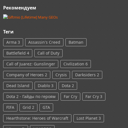
Рекомендуем
Теги
Arma 3
Assassin's Creed
Batman
Battlefield 4
Call of Duty
Call of Juarez: Gunslinger
Civilization 6
Company of Heroes 2
Crysis
Darksiders 2
Dead Island
Diablo 3
Dota 2
Dota 2 - Гайды по героям
Far Cry
Far Cry 3
FIFA
Grid 2
GTA
Hearthstone: Heroes of Warcraft
Lost Planet 3